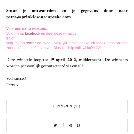
Stuur je antwoorden en je gegevens door naar
petra@sprinklesonacupcake.com
Voor een extra winkans:
Volg mij op
facebook
en deel deze winactie
en/of
volg mij op
twitter
en tweet: 'volg @PetraCupcake en maak kans op een
zonnecrème en aftersun van Biosolis: http://bit.ly/HuQH4V'
Deze winactie loop tot
19 april 2012
, middernacht! De winnaars
worden persoonlijk gecontacteerd via email!
Veel succes!
Petra x
COMMENTS (10)