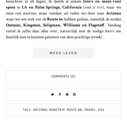
bezochten in elf dagen. Ik deelde al enkele
foto's en must-visit
spots
in
LA en Palm Springs, California
(vind je
hier
)
, waar we
onze reis startten, maar vandaar uit reden we door naar
Arizona
waar we een stuk van de
Route 66
hebben gedaan, namelijk de stadjes
Oatman, Kingman, Seligman, Williams en Flagstaff
. Vandaag
vertel ik jullie daar alles over, natuurlijk met de nodige foto's om
heerlijk mee te kunnen genieten van deze prachtige streek!
MEER LEZEN
COMMENTS (0)
TAGS:
ARIZONA
,
ROADTRIP
,
ROUTE 66
,
TRAVEL
,
USA