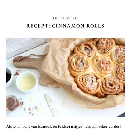
16-01-2020
RECEPT: CINNAMON ROLLS
Als je fan bent van
kaneel
, en
lekkernijtjes
, lees dan zeker verder!