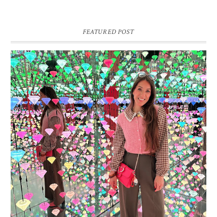
FEATURED POST
16 JAAR SPRINKLES ON A CUPCAKE
Vandaag is het weer zo’n moment waarop ik even bewust op de
pauzeknop duw, want Sprinkles on a Cupcake bestaat 16 jaar. Zestien.
Dat blijft ...