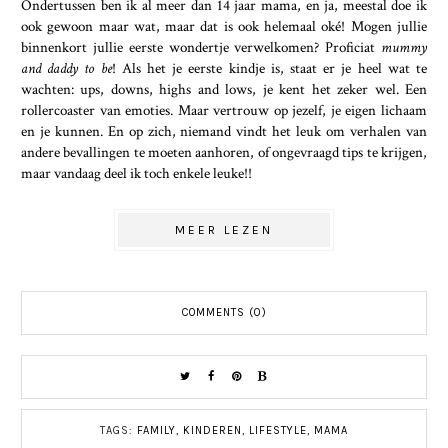
Ondertussen ben ik al meer dan 14 jaar mama, en ja, meestal doe ik
ook gewoon maar wat, maar dat is ook helemaal oké! Mogen jullie
binnenkort jullie eerste wondertje verwelkomen? Proficiat
mummy
and daddy to be
! Als het je eerste kindje is, staat er je heel wat te
wachten: ups, downs, highs and lows, je kent het zeker wel. Een
rollercoaster van emoties. Maar vertrouw op jezelf, je eigen lichaam
en je kunnen. En op zich, niemand vindt het leuk om verhalen van
andere bevallingen te moeten aanhoren, of ongevraagd tips te krijgen,
maar vandaag deel ik toch enkele leuke!!
MEER LEZEN
COMMENTS (0)
TAGS:
FAMILY
,
KINDEREN
,
LIFESTYLE
,
MAMA