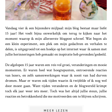
Vandaag vier ik een bijzondere mijlpaal: mijn blog bestaat maar liefst
15 jaar! Het voelt bijna onwerkelijk om terug te kijken naar het
moment waarop ik mijn allereerste blogpost schreef. Wat begon als
een klein experiment, een plek om mijn gedachten en verhalen te
delen, is uitgegroeid tot een hoekje op het internet waar ik samen met
jullie herinneringen heb gemaakt en inspiratie heb gevonden/gedeeld.
De afgelopen 15 jaar waren een reis vol groei, veranderingen en mooie
momenten. Er waren heel wat hoogtepunten, ontroerende reacties
van lezers, en zelfs samenwerkingen waar ik nooit van had durven
dromen. Maar er waren ook tijden waarin ik twijfelde of ik nog wel
door moest gaan. Want tijden veranderen en de blogwereld krimpt
toch elk jaar weer iets meer. Toch was het altijd jullie steun, jullie
reacties en betrokkenheid die me motiveerden om te blijven schrijven.
MEER LEZEN