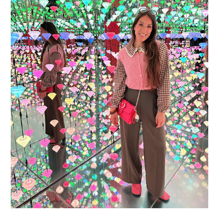
16 JAAR SPRINKLES ON A CUPCAKE
Vandaag is het weer zo’n moment waarop ik even bewust op de
pauzeknop duw, want Sprinkles on a Cupcake bestaat 16 jaar. Zestien.
Dat blijft ...