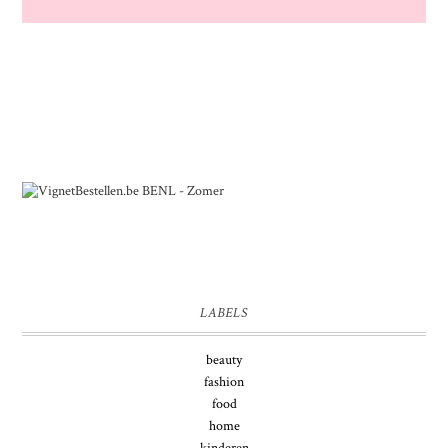
LABELS
beauty
fashion
food
home
kinderen