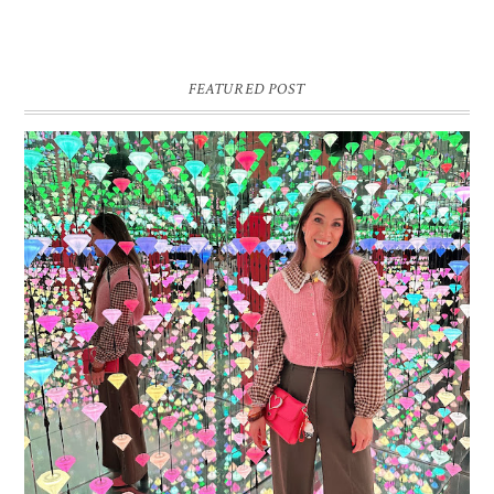
FEATURED POST
16 JAAR SPRINKLES ON A CUPCAKE
Vandaag is het weer zo’n moment waarop ik even bewust op de
pauzeknop duw, want Sprinkles on a Cupcake bestaat 16 jaar. Zestien.
Dat blijft ...