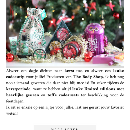
Alweer een dagje dichter naar
kerst
toe, en alweer een
leuke
cadeautip
voor jullie! Producten van
The Body Shop
, ik heb nog
nooit iemand geweten die daar niet blij mee is! En zeker tijdens de
kerstperiode
, want ze hebben altijd
leuke limited editions met
heerlijke geuren
en
toffe cadeauset
s ter beschikking voor de
feestdagen.
Ik zet er enkele op een rijtje voor jullie, laat me gerust jouw favoriet
weten!
MEER LEZEN