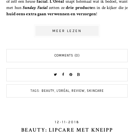
of zelf een heuse
facial
.
L'Oréal
snapt helemaal wat ik bedoel, want
met hun
Sunday Facial
zetten ze
drie producte
n in de kijker die je
huid eens extra gaan verwennen en verzorgen
!
MEER LEZEN
COMMENTS (0)
TAGS:
BEAUTY
,
L'ORÉAL
,
REVIEW
,
SKINCARE
12-11-2018
BEAUTY: LIPCARE MET KNEIPP