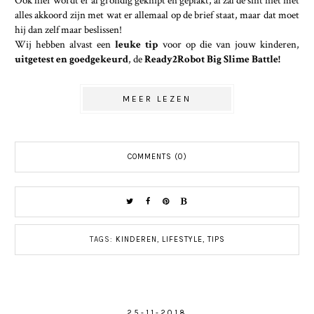
Ook hier wordt er al grondig geknipt en geplakt, al zal de sint niet met
alles akkoord zijn met wat er allemaal op de brief staat, maar dat moet
hij dan zelf maar beslissen!
Wij hebben alvast een
leuke tip
voor op die van jouw kinderen,
uitgetest en goedgekeurd
, de
Ready2Robot Big Slime Battle!
MEER LEZEN
COMMENTS (0)
TAGS:
KINDEREN
,
LIFESTYLE
,
TIPS
25-11-2018