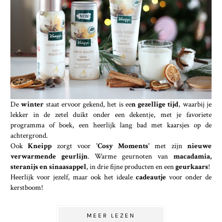
De
winter
staat ervoor gekend, het is ee
n gezellige tijd
, waarbij je
lekker in de zetel duikt onder een dekentje, met je favoriete
programma of boek, een heerlijk lang bad met kaarsjes op de
achtergrond.
Ook
Kneipp
zorgt voor
'Cosy Moments'
met zijn
nieuwe
verwarmende geurlijn
. Warme geurnoten van
macadamia,
steranijs en sinaasappel
, in drie fijne producten en een
geurkaars
!
Heerlijk voor jezelf, maar ook het ideale
cadeautje
voor onder de
kerstboom!
MEER LEZEN