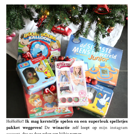
HoHoHo!!
Ik mag kerstelfje spelen en een superleuk spelletjes
pakket weggeven!
De
winactie
zelf loopt op
mijn instagram
account
, dus ga daar zeker een kijkje nemen.