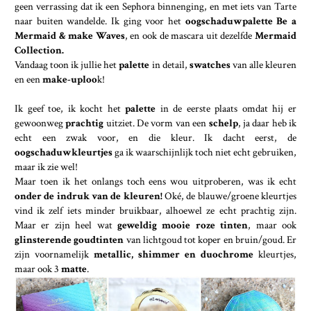
geen verrassing dat ik een Sephora binnenging, en met iets van Tarte
naar buiten wandelde. Ik ging voor het
oogschaduwpalette Be a
Mermaid & make Waves
, en ook de mascara uit dezelfde
Mermaid
Collection.
Vandaag toon ik jullie het
palette
in detail,
swatches
van alle kleuren
en een
make-uploo
k!
Ik geef toe, ik kocht het
palette
in de eerste plaats omdat hij er
gewoonweg
prachtig
uitziet. De vorm van een
schelp
, ja daar heb ik
echt een zwak voor, en die kleur. Ik dacht eerst, de
oogschaduwkleurtjes
ga ik waarschijnlijk toch niet echt gebruiken,
maar ik zie wel!
Maar toen ik het onlangs toch eens wou uitproberen, was ik echt
onder de indruk van de kleuren!
Oké, de blauwe/groene kleurtjes
vind ik zelf iets minder bruikbaar, alhoewel ze echt prachtig zijn.
Maar er zijn heel wat
geweldig mooie roze tinten
, maar ook
glinsterende goudtinten
van lichtgoud tot koper en bruin/goud. Er
zijn voornamelijk
metallic, shimmer en duochrome
kleurtjes,
maar ook 3
matte
.