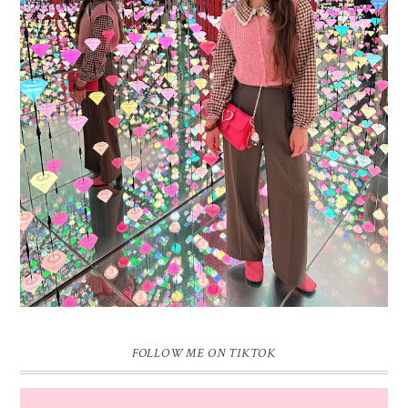
16 JAAR SPRINKLES ON A CUPCAKE
Vandaag is het weer zo’n moment waarop ik even bewust op de
pauzeknop duw, want Sprinkles on a Cupcake bestaat 16 jaar. Zestien.
Dat blijft ...
FOLLOW ME ON TIKTOK