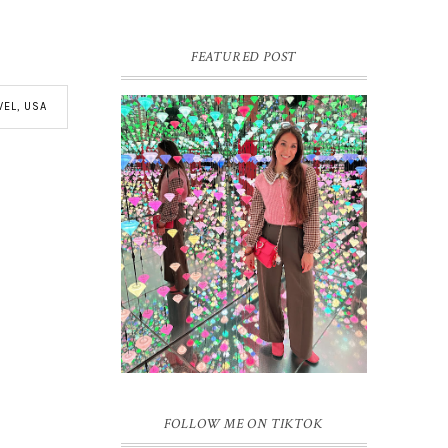
FEATURED POST
VEL
,
USA
16 JAAR SPRINKLES ON A
CUPCAKE
Vandaag is het weer zo’n moment waarop
ik even bewust op de pauzeknop duw, want
Sprinkles on a Cupcake bestaat 16 jaar.
Zestien. Dat blijft ...
FOLLOW ME ON TIKTOK