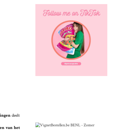
dingen
deelt
en van het