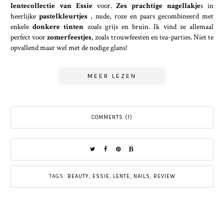
lentecollectie van Essie
voor.
Zes prachtige nagellakje
s in
heerlijke
pastelkleurtjes
, nude, roze en paars gecombineerd met
enkele
donkere tinten
zoals grijs en bruin. Ik vind ze allemaal
perfect voor
zomerfeestjes
, zoals trouwfeesten en tea-parties. Niet te
opvallend maar wel met de nodige glans!
MEER LEZEN
COMMENTS (1)
TAGS:
BEAUTY
,
ESSIE
,
LENTE
,
NAILS
,
REVIEW