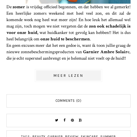
De
zomer
is vrijdag officieel begonnen, en dat hebben we al gemerkt!
Een heerlijke zomers weekend met heel veel zon, en dit zal de
komende week nog heel wat meer zijn! En hoe leuk het allemaal wel
mag zijn, toch mogen we niet vergeten dat de
zon ook schadelijk is
voor onze huid,
wat huidkanker tot gevolg kan hebben!! Het is dus
heel belangrijk om
onze huid te beschermen
.
En geen excuses meer dat het een gedoe is, want ik toon jullie graag de
nieuwe zonnebeschermingsproducten van
Garnier Ambre Solair
e,
die je echt supersnel aanbrengt en je helemaal niet voelt op de huid!!
MEER LEZEN
COMMENTS (0)
TAGS:
BEAUTY
,
GARNIER
,
REVIEW
,
SKINCARE
,
SUMMER