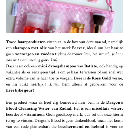
Twee haarproducten
zitten er in de box van deze maand, namelijk
een
shampoo met olie
van het merk
Beaver
, ideaal om het haar te
gaan
verzorgen en voeden
tijdens de zomer
(zon, zee, strand... je haar
kan wat extra voeding gebruiken).
Daarnaast ook een
mini droogshampoo
van
Batiste
, ook handig op
vakantie als er eens geen tijd is om je haar te wassen of om snel wat
extra volume aan je haar toe te voegen. Deze is de
Rose Gold
versie,
en hij ruikt héérlijk!! Ik wil hem alleen al gebruiken voor de
heerlijke geur
!
Een product waar ik heel erg benieuwd naar ben, is de
Dragon's
Blood Cleansing Water van Radial.
Het is een
micellair water
,
boordevol
vitaminen
. Geen goedkoop merk, dus tof om deze hierin
terug te vinden. Dragon's Blood is geen drakenbloed, maar het komt
van een rode plantenhars die
beschermend en helend
is voor de