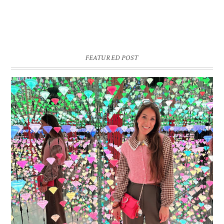
FEATURED POST
16 JAAR SPRINKLES ON A CUPCAKE
Vandaag is het weer zo’n moment waarop ik even bewust op de
pauzeknop duw, want Sprinkles on a Cupcake bestaat 16 jaar. Zestien.
Dat blijft ...