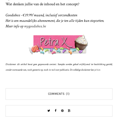
Wat denken jullie van de inhoud en het concept?
Goodiebox - €19.99/maand, inclusief verzendkosten
Het is een maandelijks abonnement, die je ten alle tijden kan stopzetten.
Meer info op
mygoodiebox.be
Disclaimer: dit artikel bevat geen gesponsorde content. Samples worden geheel vrijblijvend ter beschikking gesteld,
zonder voorwaarde van, noch garantie op, noch in ruil voor publicatie. De volledige disclaimer lees je
hier
.
COMMENTS (1)