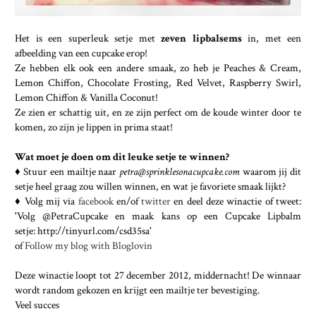
Het is een superleuk setje met
zeven lipbalsems
in, met een
afbeelding van een cupcake erop!
Ze hebben elk ook een andere smaak, zo heb je Peaches & Cream,
Lemon Chiffon, Chocolate Frosting, Red Velvet, Raspberry Swirl,
Lemon Chiffon & Vanilla Coconut!
Ze zien er schattig uit, en ze zijn perfect om de koude winter door te
komen, zo zijn je lippen in prima staat!
Wat moet je doen om dit leuke setje te winnen?
♦ Stuur een mailtje naar
petra@sprinklesonacupcake.com
waarom jij dit
setje heel graag zou willen winnen, en wat je favoriete smaak lijkt?
♦ Volg mij via
facebook
en/of
twitter
en deel deze winactie of tweet:
'Volg @PetraCupcake en maak kans op een Cupcake Lipbalm
setje:
http://tinyurl.com/csd35sa'
of
Follow my blog with Bloglovin
Deze winactie loopt tot 27 december 2012, middernacht! De winnaar
wordt random gekozen en krijgt een mailtje ter bevestiging.
Veel succes