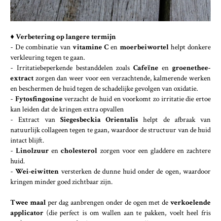
♦ Verbetering op langere termijn
- De combinatie van
vitamine C
en
moerbeiwortel
helpt donkere
verkleuring tegen te gaan.
- Irritatiebeperkende bestanddelen zoals
Cafeïne
en
groenethee-
extract
zorgen dan weer voor een verzachtende, kalmerende werken
en beschermen de huid tegen de schadelijke gevolgen van oxidatie.
-
Fytosfingosine
verzacht de huid en voorkomt zo irritatie die ertoe
kan leiden dat de kringen extra opvallen
- Extract van
Siegesbeckia Orientalis
helpt de afbraak van
natuurlijk collageen tegen te gaan, waardoor de structuur van de huid
intact blijft.
-
Linolzuur
en
cholesterol
zorgen voor een gladdere en zachtere
huid.
-
Wei-eiwitten
versterken de dunne huid onder de ogen, waardoor
kringen minder goed zichtbaar zijn.
Twee maal
per dag aanbrengen onder de ogen met de
verkoelende
applicator
(die perfect is om wallen aan te pakken, voelt heel fris