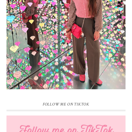
16 JAAR SPRINKLES ON A CUPCAKE
Vandaag is het weer zo’n moment waarop ik even bewust op de
pauzeknop duw, want Sprinkles on a Cupcake bestaat 16 jaar. Zestien.
Dat blijft ...
FOLLOW ME ON TIKTOK