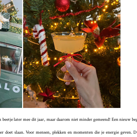
en beetje later mee dit jaar, maar daarom niet minder gemeend! Een nieuw beg
eller doet slaan. Voor mensen, plekken en momenten die je energie geven. 