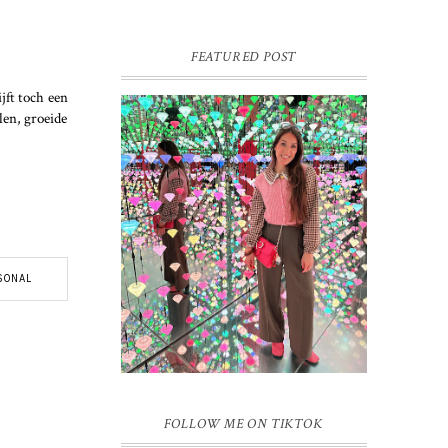
FEATURED POST
jft toch een
len, groeide
16 JAAR SPRINKLES ON A
CUPCAKE
Vandaag is het weer zo’n moment waarop
ik even bewust op de pauzeknop duw, want
Sprinkles on a Cupcake bestaat 16 jaar.
Zestien. Dat blijft ...
SONAL
FOLLOW ME ON TIKTOK