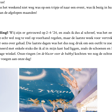
was!
het weekend niet weg was op een tripje of naar een event, was ik bezig in hui
van de afgelopen maanden!
ing!!
Wij zijn er getrouwd op 2-4-'24, en zoals ik dus al schreef, was het ee
 je echt wel nog te veel op voorhand regelen, maar de laatste week voor vertr
 eens over gehad. Die laatste dagen was het dus nog druk om een outfit te zoe
erd met enkele stuks die ik al in mijn kast had liggen, zoals de schoenen en h
tage winkel. Onze ringen
(en de blazer voor de hubby)
kochten we nog de ochte
e voegen aan onze dag!