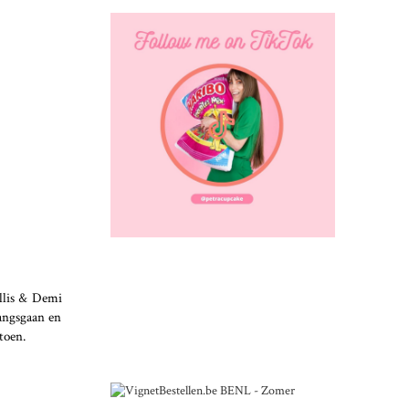
llis & Demi
langsgaan en
toen.