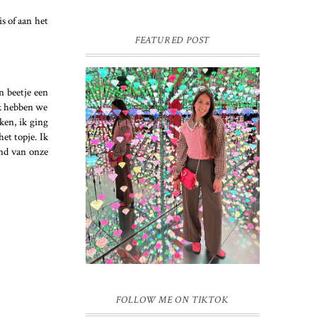
s of aan het
FEATURED POST
n beetje een
ek hebben we
ken, ik ging
16 JAAR SPRINKLES ON A
et topje. Ik
CUPCAKE
nd van onze
Vandaag is het weer zo’n moment waarop
ik even bewust op de pauzeknop duw, want
Sprinkles on a Cupcake bestaat 16 jaar.
Zestien. Dat blijft ...
FOLLOW ME ON TIKTOK