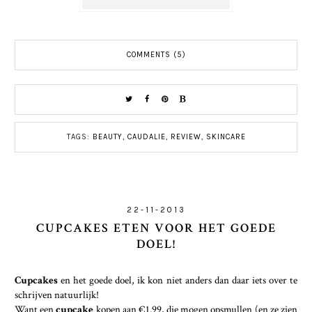
COMMENTS (5)
TAGS:
BEAUTY
,
CAUDALIE
,
REVIEW
,
SKINCARE
22-11-2013
CUPCAKES ETEN VOOR HET GOEDE
DOEL!
Cupcakes
en het goede doel, ik kon niet anders dan daar iets over te
schrijven natuurlijk!
Want een
cupcake
kopen aan €1.99, die mogen opsmullen (en ze zien