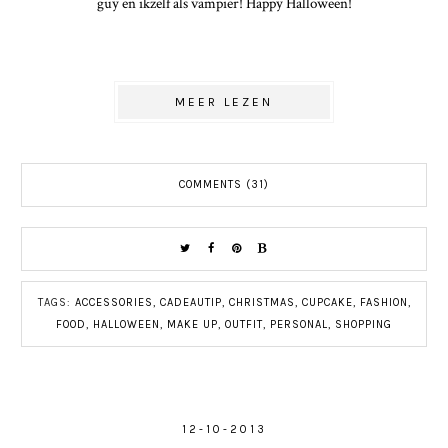
guy en ikzelf als vampier! Happy Halloween!
MEER LEZEN
COMMENTS (31)
TAGS:
ACCESSORIES
,
CADEAUTIP
,
CHRISTMAS
,
CUPCAKE
,
FASHION
,
FOOD
,
HALLOWEEN
,
MAKE UP
,
OUTFIT
,
PERSONAL
,
SHOPPING
12-10-2013