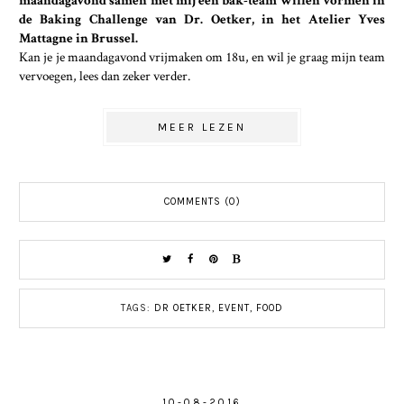
maandagavond samen met mij een bak-team willen vormen in
de Baking Challenge van Dr. Oetker, in het Atelier Yves
Mattagne in Brussel.
Kan je je maandagavond vrijmaken om 18u, en wil je graag mijn team
vervoegen, lees dan zeker verder.
MEER LEZEN
COMMENTS (0)
TAGS:
DR OETKER
,
EVENT
,
FOOD
10-08-2016