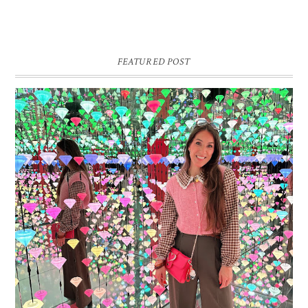
FEATURED POST
16 JAAR SPRINKLES ON A CUPCAKE
Vandaag is het weer zo’n moment waarop ik even bewust op de
pauzeknop duw, want Sprinkles on a Cupcake bestaat 16 jaar. Zestien.
Dat blijft ...