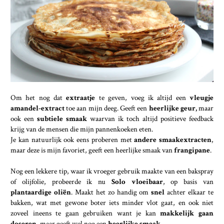
Om het nog dat
extraatje
te geven, voeg ik altijd een
vleugje
amandel-extract
toe aan mijn deeg. Geeft een
heerlijke geur,
maar
ook een
subtiele smaak
waarvan ik toch altijd positieve feedback
krijg van de mensen die mijn pannenkoeken eten.
Je kan natuurlijk ook eens proberen met
andere smaakextracten
,
maar deze is mijn favoriet, geeft een heerlijke smaak van
frangipane
.
Nog een lekkere tip, waar ik vroeger gebruik maakte van een bakspray
of olijfolie, probeerde ik nu
Solo vloeibaar
, op basis van
plantaardige oliën
. Maakt het zo handig om
snel
achter elkaar te
bakken, wat met gewone boter iets minder vlot gaat, en ook niet
zoveel ineens te gaan gebruiken want je kan
makkelijk gaan
doseren
, maar geeft wel nog een
heerlijke smaak.