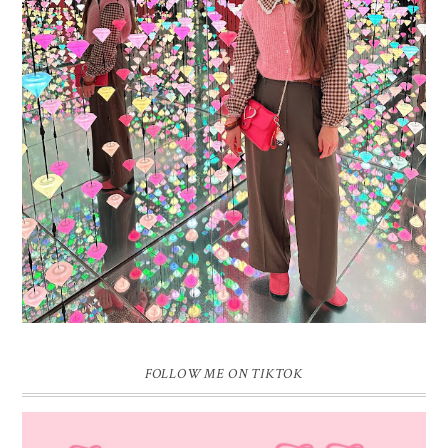
16 JAAR SPRINKLES ON A CUPCAKE
Vandaag is het weer zo’n moment waarop ik even bewust op de
pauzeknop duw, want Sprinkles on a Cupcake bestaat 16 jaar. Zestien.
Dat blijft ...
FOLLOW ME ON TIKTOK