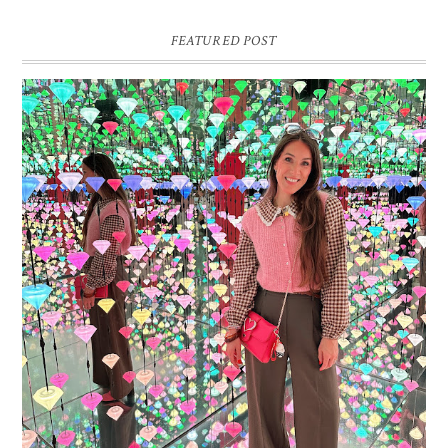
FEATURED POST
16 JAAR SPRINKLES ON A CUPCAKE
Vandaag is het weer zo’n moment waarop ik even bewust op de
pauzeknop duw, want Sprinkles on a Cupcake bestaat 16 jaar. Zestien.
Dat blijft ...