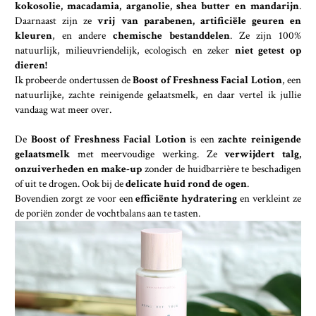
kokosolie, macadamia, arganolie, shea butter en mandarijn
.
Daarnaast zijn ze
vrij van parabenen, artificiële geuren en
kleuren
, en andere
chemische bestanddelen
. Ze zijn 100%
natuurlijk, milieuvriendelijk, ecologisch en zeker
niet getest op
dieren!
Ik probeerde ondertussen de
Boost of Freshness Facial Lotion
, een
natuurlijke, zachte reinigende gelaatsmelk, en daar vertel ik jullie
vandaag wat meer over.
De
Boost of Freshness Facial Lotion
is een
zachte reinigende
gelaatsmelk
met meervoudige werking. Ze
verwijdert talg,
onzuiverheden en make-up
zonder de huidbarrière te beschadigen
of uit te drogen. Ook bij de
delicate huid rond de ogen
.
Bovendien zorgt ze voor een
efficiënte hydratering
en verkleint ze
de poriën zonder de vochtbalans aan te tasten.