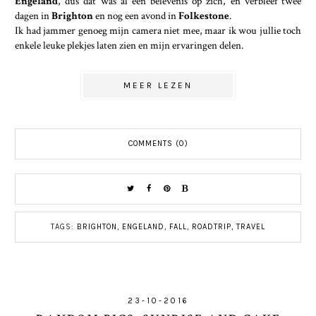
Engeland
, dus dat was al een belevenis op zich, en verbleef twee
dagen in
Brighton
en nog een avond in
Folkestone
.
Ik had jammer genoeg mijn camera niet mee, maar ik wou jullie toch
enkele leuke plekjes laten zien en mijn ervaringen delen.
MEER LEZEN
COMMENTS (0)
TAGS:
BRIGHTON
,
ENGELAND
,
FALL
,
ROADTRIP
,
TRAVEL
23-10-2016