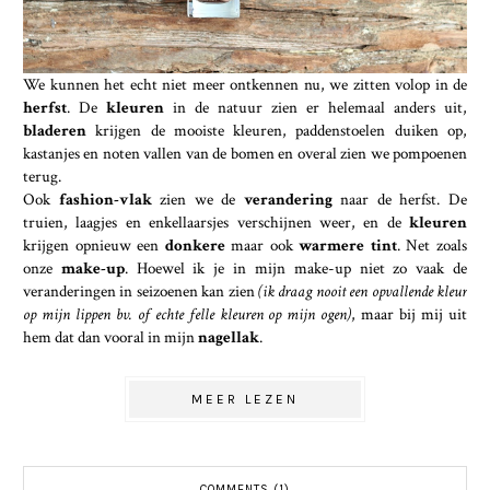
We kunnen het echt niet meer ontkennen nu, we zitten volop in de
herfst
. De
kleuren
in de natuur zien er helemaal anders uit,
bladeren
krijgen de mooiste kleuren, paddenstoelen duiken op,
kastanjes en noten vallen van de bomen en overal zien we pompoenen
terug.
Ook
fashion-vlak
zien we de
verandering
naar de herfst. De
truien, laagjes en enkellaarsjes verschijnen weer, en de
kleuren
krijgen opnieuw een
donkere
maar ook
warmere tint
. Net zoals
onze
make-up
. Hoewel ik je in mijn make-up niet zo vaak de
veranderingen in seizoenen kan zien
(ik draag nooit een opvallende kleur
op mijn lippen bv. of echte felle kleuren op mijn ogen)
, maar bij mij uit
hem dat dan vooral in mijn
nagellak
.
MEER LEZEN
COMMENTS (1)