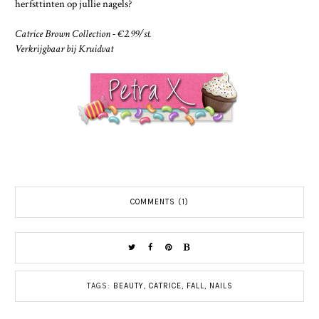
herfsttinten op jullie nagels?
Catrice Brown Collection - €2.99/st.
Verkrijgbaar bij Kruidvat
COMMENTS (1)
TAGS:
BEAUTY
,
CATRICE
,
FALL
,
NAILS