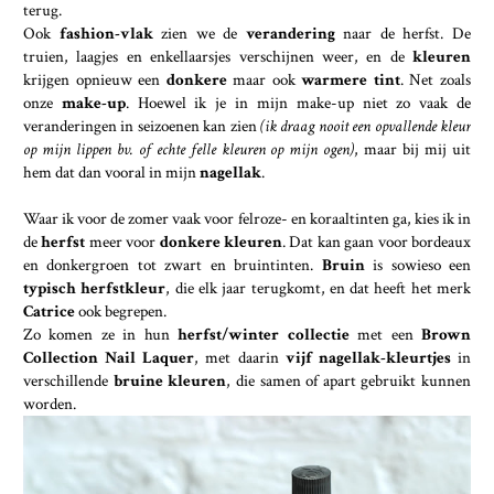
terug.
Ook
fashion-vlak
zien we de
verandering
naar de herfst. De
truien, laagjes en enkellaarsjes verschijnen weer, en de
kleuren
krijgen opnieuw een
donkere
maar ook
warmere tint
. Net zoals
onze
make-up
. Hoewel ik je in mijn make-up niet zo vaak de
veranderingen in seizoenen kan zien
(ik draag nooit een opvallende kleur
op mijn lippen bv. of echte felle kleuren op mijn ogen)
, maar bij mij uit
hem dat dan vooral in mijn
nagellak
.
Waar ik voor de zomer vaak voor felroze- en koraaltinten ga, kies ik in
de
herfst
meer voor
donkere kleuren
. Dat kan gaan voor bordeaux
en donkergroen tot zwart en bruintinten.
Bruin
is sowieso een
typisch herfstkleur
, die elk jaar terugkomt, en dat heeft het merk
Catrice
ook begrepen.
Zo komen ze in hun
herfst/winter collectie
met een
Brown
Collection Nail Laquer
, met daarin
vijf nagellak-kleurtjes
in
verschillende
bruine kleuren
, die samen of apart gebruikt kunnen
worden.