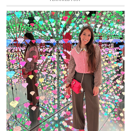
16 JAAR SPRINKLES ON A CUPCAKE
Vandaag is het weer zo’n moment waarop ik even bewust op de
pauzeknop duw, want Sprinkles on a Cupcake bestaat 16 jaar. Zestien.
Dat blijft ...