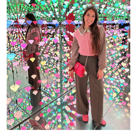
16 JAAR SPRINKLES ON A CUPCAKE
Vandaag is het weer zo’n moment waarop ik even bewust op de
pauzeknop duw, want Sprinkles on a Cupcake bestaat 16 jaar. Zestien.
Dat blijft ...