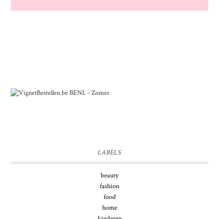
LABELS
beauty
fashion
food
home
kinderen