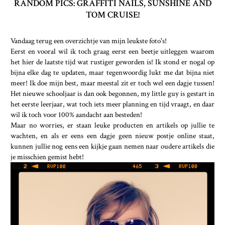
RANDOM PICS: GRAFFITI NAILS, SUNSHINE AND
TOM CRUISE!
Vandaag terug een overzichtje van mijn leukste foto's!
Eerst en vooral wil ik toch graag eerst een beetje uitleggen waarom
het hier de laatste tijd wat rustiger geworden is! Ik stond er nogal op
bijna elke dag te updaten, maar tegenwoordig lukt me dat bijna niet
meer! Ik doe mijn best, maar meestal zit er toch wel een dagje tussen!
Het nieuwe schooljaar is dan ook begonnen, my little guy is gestart in
het eerste leerjaar, wat toch iets meer planning en tijd vraagt, en daar
wil ik toch voor 100% aandacht aan besteden!
Maar no worries, er staan leuke producten en artikels op jullie te
wachten, en als er eens een dagje geen nieuw postje online staat,
kunnen jullie nog eens een kijkje gaan nemen naar oudere artikels die
je misschien gemist hebt!