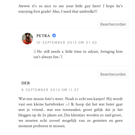
Awww it's so nice to see your little guy here! I hope he's
enjoying first grade! Also, I need that umbrella!!!
Beantwoorden
PETRA
10 SEPTEMBER 2013 OM 21:30
:) He still needs a little time to adjust, bringing him
isn't always fun :'(
Beantwoorden
DEB
9 SEPTEMBER 2013 OM 11:27
Wat een mooie foto's weer. Noah is echt een kanjer! Hij wordt
vast een kleine hartebreker ;-) Ik hoop dat het wat beter gaat
met je vriend.. wat een toestanden. groot gelijk dat je het
bloggen op de 2e plaats zet..Die kleintjes worden zo snel groot..
we moeten echt zoveel mogelijk van ze genieten en geen
moment proberen te missen.