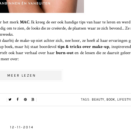
r het merk
MAC
. Ik kreeg de eer ook handige tips van haar te leren en werd
ig om te zien, de looks die ze creëerde, de plaatsen waar ze zich bevond... Ze
onweeks.
 daarbij de make-up niet achter zich, nee hoor, ze heeft al haar ervaringen 
p boek, maar hij staat boordevol
tips & tricks over make-up
, inspireren
rtelt ook haar verhaal over haar
burn-out
en de lessen die ze daaruit geleer
t meer over:
MEER LEZEN
TAGS:
BEAUTY
,
BOOK
,
LIFESTY
12-11-2014