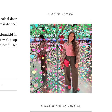
FEATURED POST
 ook al door
 maakte heel
gebundeld in
de
make-up
d heeft. Het
16 JAAR SPRINKLES ON A
CUPCAKE
Vandaag is het weer zo’n moment waarop
ik even bewust op de pauzeknop duw, want
Sprinkles on a Cupcake bestaat 16 jaar.
Zestien. Dat blijft ...
LE
FOLLOW ME ON TIKTOK