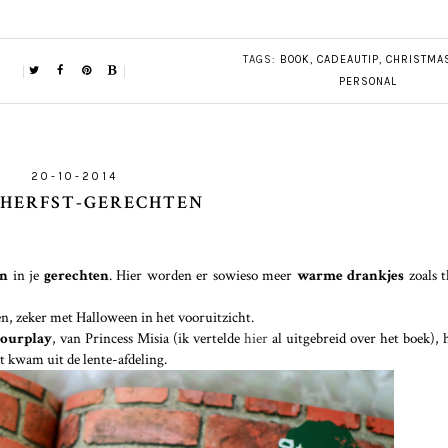
TAGS:
BOOK
,
CADEAUTIP
,
CHRISTMA
PERSONAL
20-10-2014
: HERFST-GERECHTEN
en
in je
gerechten
. Hier worden er sowieso meer
warme drankjes
zoals 
, zeker met Halloween in het vooruitzicht.
Fourplay
, van Princess Misia (ik vertelde
hier
al uitgebreid over het boek), 
t kwam uit de lente-afdeling.