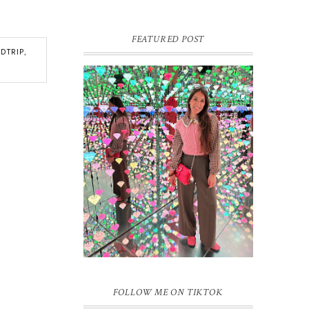
FEATURED POST
DTRIP
,
16 JAAR SPRINKLES ON A
CUPCAKE
Vandaag is het weer zo’n moment waarop
ik even bewust op de pauzeknop duw, want
Sprinkles on a Cupcake bestaat 16 jaar.
Zestien. Dat blijft ...
FOLLOW ME ON TIKTOK