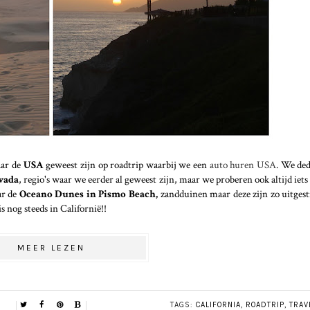
aar de
USA
geweest zijn op roadtrip waarbij we een
auto huren USA
. We de
vada
, regio's waar we eerder al geweest zijn, maar we proberen ook altijd iets
ar de
Oceano Dunes in Pismo Beach,
zandduinen maar deze zijn zo uitgest
is nog steeds in Californië!!
MEER LEZEN
TAGS:
CALIFORNIA
,
ROADTRIP
,
TRAV