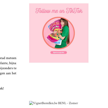
 stad meteen
laxte, bijna
 bijzonders te
ngen aan het
ek!