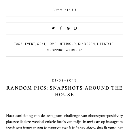
COMMENTS (1)
TAGS:
EVENT
,
GENT
,
HOME
,
INTERIOUR
,
KINDEREN
,
LIFESTYLE
,
SHOPPING
,
WEBSHOP
21-02-2015
RANDOM PICS: SNAPSHOTS AROUND THE
HOUSE
Naar aanleiding van de instagram-challenge van #boostyourpositivity
plaatste ik deze week al enkele foto's van mijn
interieur
op instagram
(zoals wat hangt er aan je muur en wat is je happy place)
, dus ik vond het