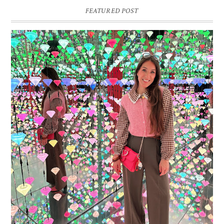
FEATURED POST
16 JAAR SPRINKLES ON A CUPCAKE
Vandaag is het weer zo’n moment waarop ik even bewust op de
pauzeknop duw, want Sprinkles on a Cupcake bestaat 16 jaar. Zestien.
Dat blijft ...