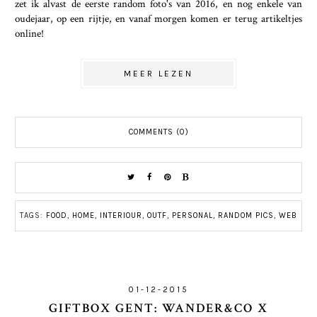
zet ik alvast de eerste random foto's van 2016, en nog enkele van
oudejaar, op een rijtje, en vanaf morgen komen er terug artikeltjes
online!
MEER LEZEN
COMMENTS (0)
TAGS:
FOOD
,
HOME
,
INTERIOUR
,
OUTF
,
PERSONAL
,
RANDOM PICS
,
WEB
01-12-2015
GIFTBOX GENT: WANDER&CO X