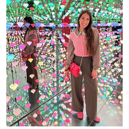
16 JAAR SPRINKLES ON A CUPCAKE
Vandaag is het weer zo’n moment waarop ik even bewust op de
pauzeknop duw, want Sprinkles on a Cupcake bestaat 16 jaar. Zestien.
Dat blijft ...