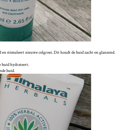
d en stimuleert nieuwe celgroei. Dit houdt de huid zacht en glanzend.
e huid hydrateert.
nde huid.