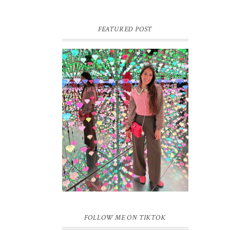
FEATURED POST
16 JAAR SPRINKLES ON A
CUPCAKE
Vandaag is het weer zo’n moment waarop
ik even bewust op de pauzeknop duw, want
Sprinkles on a Cupcake bestaat 16 jaar.
Zestien. Dat blijft ...
FOLLOW ME ON TIKTOK