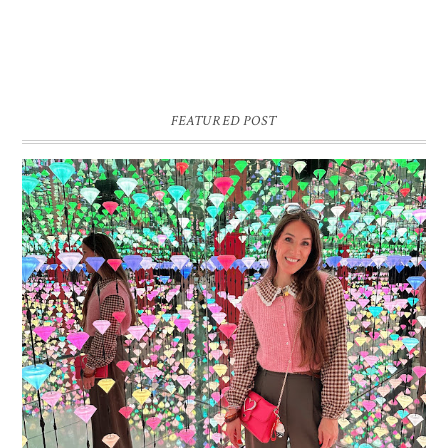
FEATURED POST
16 JAAR SPRINKLES ON A CUPCAKE
Vandaag is het weer zo’n moment waarop ik even bewust op de
pauzeknop duw, want Sprinkles on a Cupcake bestaat 16 jaar. Zestien.
Dat blijft ...