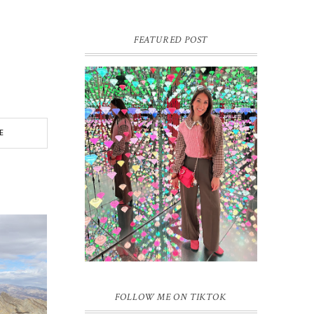
FEATURED POST
16 JAAR SPRINKLES ON A
E
CUPCAKE
Vandaag is het weer zo’n moment waarop
ik even bewust op de pauzeknop duw, want
Sprinkles on a Cupcake bestaat 16 jaar.
Zestien. Dat blijft ...
FOLLOW ME ON TIKTOK