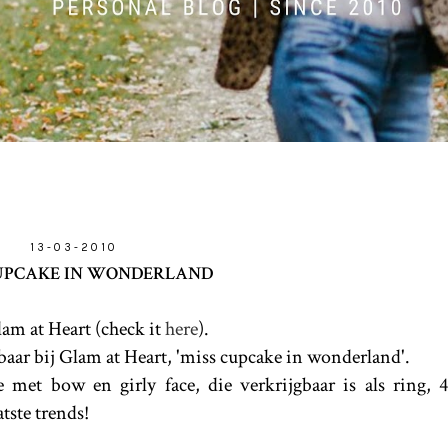
13-03-2010
UPCAKE IN WONDERLAND
lam at Heart (check it
here
).
baar bij Glam at Heart, 'miss cupcake in wonderland'.
e met bow en girly face, die verkrijgbaar is als ring, 
tste trends!