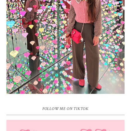
16 JAAR SPRINKLES ON A CUPCAKE
Vandaag is het weer zo’n moment waarop ik even bewust op de
pauzeknop duw, want Sprinkles on a Cupcake bestaat 16 jaar. Zestien.
Dat blijft ...
FOLLOW ME ON TIKTOK