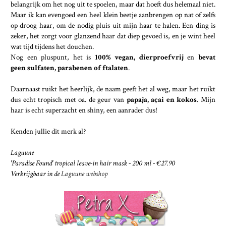
belangrijk om het nog uit te spoelen, maar dat hoeft dus helemaal niet.
Maar ik kan evengoed een heel klein beetje aanbrengen op nat of zelfs
op droog haar, om de nodig pluis uit mijn haar te halen. Een ding is
zeker, het zorgt voor glanzend haar dat diep gevoed is, en je wint heel
wat tijd tijdens het douchen.
Nog een pluspunt, het is
100% vegan, dierproefvrij
en
bevat
geen sulfaten, parabenen of ftalaten
.
Daarnaast ruikt het heerlijk, de naam geeft het al weg, maar het ruikt
dus echt tropisch met oa. de geur van
papaja, açai en kokos
. Mijn
haar is echt superzacht en shiny, een aanrader dus!
Kenden jullie dit merk al?
Laguune
'Paradise Found' tropical leave-in hair mask - 200 ml - €27.90
Verkrijgbaar in de
Laguune webshop