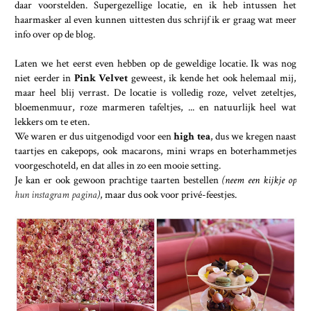
daar voorstelden. Supergezellige locatie, en ik heb intussen het
haarmasker al even kunnen uittesten dus schrijf ik er graag wat meer
info over op de blog.
Laten we het eerst even hebben op de geweldige locatie. Ik was nog
niet eerder in
Pink Velvet
geweest, ik kende het ook helemaal mij,
maar heel blij verrast. De locatie is volledig roze, velvet zeteltjes,
bloemenmuur, roze marmeren tafeltjes, ... en natuurlijk heel wat
lekkers om te eten.
We waren er dus uitgenodigd voor een
high tea
, dus we kregen naast
taartjes en cakepops, ook macarons, mini wraps en boterhammetjes
voorgeschoteld, en dat alles in zo een mooie setting.
Je kan er ook gewoon prachtige taarten bestellen
(neem een kijkje op
hun instagram pagina
)
, maar dus ook voor privé-feestjes.