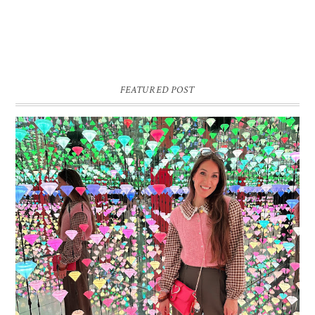
FEATURED POST
16 JAAR SPRINKLES ON A CUPCAKE
Vandaag is het weer zo’n moment waarop ik even bewust op de
pauzeknop duw, want Sprinkles on a Cupcake bestaat 16 jaar. Zestien.
Dat blijft ...