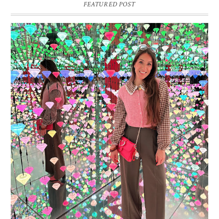
FEATURED POST
16 JAAR SPRINKLES ON A CUPCAKE
Vandaag is het weer zo’n moment waarop ik even bewust op de
pauzeknop duw, want Sprinkles on a Cupcake bestaat 16 jaar. Zestien.
Dat blijft ...