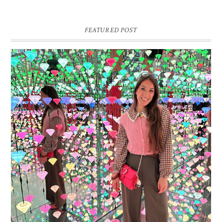
FEATURED POST
16 JAAR SPRINKLES ON A CUPCAKE
Vandaag is het weer zo’n moment waarop ik even bewust op de
pauzeknop duw, want Sprinkles on a Cupcake bestaat 16 jaar. Zestien.
Dat blijft ...