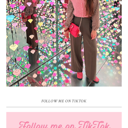
16 JAAR SPRINKLES ON A CUPCAKE
Vandaag is het weer zo’n moment waarop ik even bewust op de
pauzeknop duw, want Sprinkles on a Cupcake bestaat 16 jaar. Zestien.
Dat blijft ...
FOLLOW ME ON TIKTOK