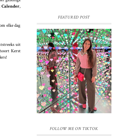
t Calender
,
FEATURED POST
 om elke dag
tstreeks uit
 hoort Kerst
ders!
16 JAAR SPRINKLES ON A
CUPCAKE
Vandaag is het weer zo’n moment waarop
ik even bewust op de pauzeknop duw, want
Sprinkles on a Cupcake bestaat 16 jaar.
Zestien. Dat blijft ...
FOLLOW ME ON TIKTOK