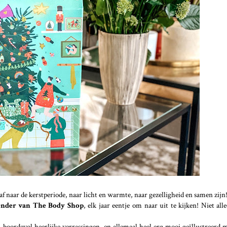
 af naar de kerstperiode, naar licht en warmte, naar gezelligheid en samen zijn
ender van The Body Shop
, elk jaar eentje om naar uit te kijken! Niet all
oordevol heerlijke verrassingen, en allemaal heel erg mooi geïllustreerd m