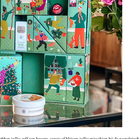
ben jullie zelf een beauty-versie of blijven jullie misschien bij de nostalgisc