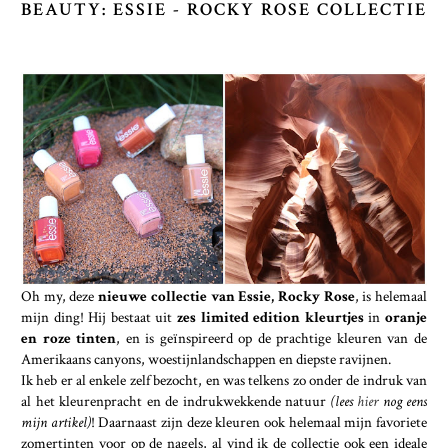
BEAUTY: ESSIE - ROCKY ROSE COLLECTIE
Oh my, deze
nieuwe collectie van Essie, Rocky Rose
, is helemaal
mijn ding! Hij bestaat uit
zes limited edition kleurtjes
in
oranje
en roze tinten
, en is geïnspireerd op de prachtige kleuren van de
Amerikaans canyons, woestijnlandschappen en diepste ravijnen.
Ik heb er al enkele zelf bezocht, en was telkens zo onder de indruk van
al het kleurenpracht en de indrukwekkende natuur
(lees
hier
nog eens
mijn artikel)
! Daarnaast zijn deze kleuren ook helemaal mijn favoriete
zomertinten voor op de nagels, al vind ik de collectie ook een ideale