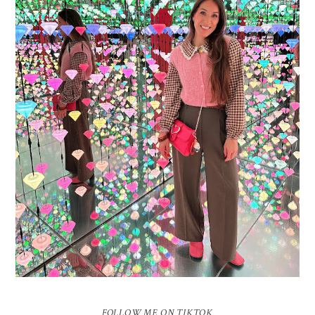
16 JAAR SPRINKLES ON A CUPCAKE
Vandaag is het weer zo’n moment waarop ik even bewust op de
pauzeknop duw, want Sprinkles on a Cupcake bestaat 16 jaar. Zestien.
Dat blijft ...
FOLLOW ME ON TIKTOK