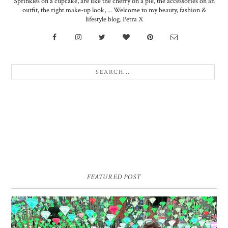
Sprinkles on a cupcake, are like the cherry on a pie, the accessories on an
outfit, the right make-up look, ... Welcome to my beauty, fashion &
lifestyle blog. Petra X
FEATURED POST