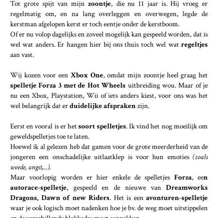
Tot grote spijt van mijn
zoontje
, die nu 11 jaar is. Hij vroeg er
regelmatig om, en na lang overleggen en overwegen, legde de
kerstman afgelopen kerst er toch eentje onder de kerstboom.
Of er nu volop dagelijks en zoveel mogelijk kan gespeeld worden, dat is
wel wat anders. Er hangen hier bij ons thuis toch wel wat
regeltjes
aan vast.
Wij kozen voor een
Xbox One
, omdat mijn zoontje heel graag het
spelletje Forza 3 met de Hot Wheels
uitbreiding wou. Maar of je
nu een Xbox, Playstation, Wii of iets anders kiest, voor ons was het
wel belangrijk dat er
duidelijke afspraken
zijn.
Eerst en vooral is er het
soort spelletjes
. Ik vind het nog moeilijk om
geweldspelletjes toe te laten.
Hoewel ik al gelezen heb dat gamen voor de grote meerderheid van de
jongeren een onschadelijke uitlaatklep is voor hun emoties
(zoals
woede, angst,...).
Maar voorlopig worden er hier enkele de spelletjes
Forza
, ee
n
autorace-spelletje
, gespeeld en de nieuwe van
Dreamworks
Dragons, Dawn of new Riders
. Het is een
avonturen-spelletje
waar je ook logisch moet nadenken hoe je bv. de weg moet uitstippelen
en de verschillende blokkades moet aanpakken.