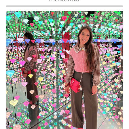
FEATURED POST
16 JAAR SPRINKLES ON A CUPCAKE
Vandaag is het weer zo’n moment waarop ik even bewust op de
pauzeknop duw, want Sprinkles on a Cupcake bestaat 16 jaar. Zestien.
Dat blijft ...