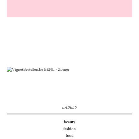
LABELS
beauty
fashion
food