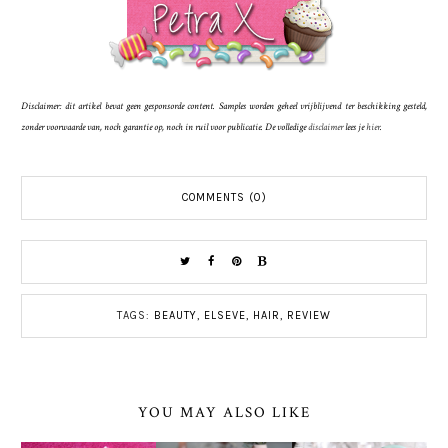
Disclaimer: dit artikel bevat geen gesponsorde content. Samples worden geheel vrijblijvend ter beschikking gesteld,
zonder voorwaarde van, noch garantie op, noch in ruil voor publicatie. De volledige
disclaimer
lees je
hier
.
COMMENTS (0)
TAGS:
BEAUTY
,
ELSEVE
,
HAIR
,
REVIEW
YOU MAY ALSO LIKE