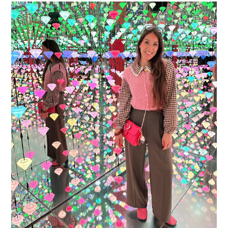
16 JAAR SPRINKLES ON A CUPCAKE
Vandaag is het weer zo’n moment waarop ik even bewust op de
pauzeknop duw, want Sprinkles on a Cupcake bestaat 16 jaar. Zestien.
Dat blijft ...