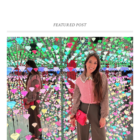
FEATURED POST
16 JAAR SPRINKLES ON A CUPCAKE
Vandaag is het weer zo’n moment waarop ik even bewust op de
pauzeknop duw, want Sprinkles on a Cupcake bestaat 16 jaar. Zestien.
Dat blijft ...