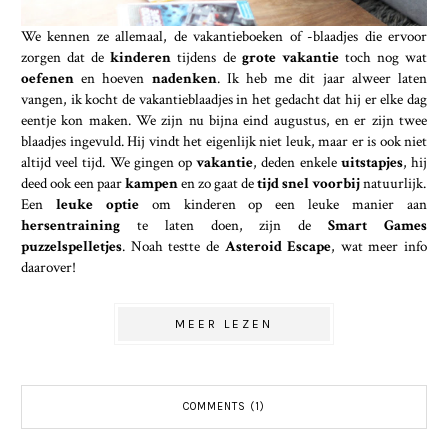
We kennen ze allemaal, de vakantieboeken of -blaadjes die ervoor
zorgen dat de
kinderen
tijdens de
grote vakantie
toch nog wat
oefenen
en hoeven
nadenken
. Ik heb me dit jaar alweer laten
vangen, ik kocht de vakantieblaadjes in het gedacht dat hij er elke dag
eentje kon maken. We zijn nu bijna eind augustus, en er zijn twee
blaadjes ingevuld. Hij vindt het eigenlijk niet leuk, maar er is ook niet
altijd veel tijd. We gingen op
vakantie
, deden enkele
uitstapjes
, hij
deed ook een paar
kampen
en zo gaat de
tijd snel voorbij
natuurlijk.
Een
leuke optie
om kinderen op een leuke manier aan
hersentraining
te laten doen, zijn de
Smart Games
puzzelspelletjes
. Noah testte de
Asteroid Escape
, wat meer info
daarover!
MEER LEZEN
COMMENTS (1)