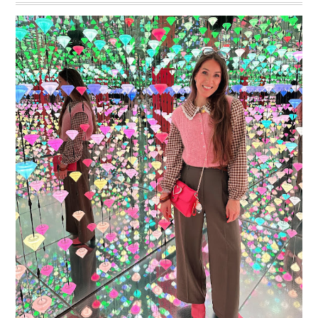
16 JAAR SPRINKLES ON A CUPCAKE
Vandaag is het weer zo’n moment waarop ik even bewust op de
pauzeknop duw, want Sprinkles on a Cupcake bestaat 16 jaar. Zestien.
Dat blijft ...