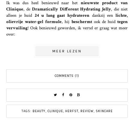
Ik was dus heel benieuwd naar het
nieuwste product van
Clinique
, de
Dramatically Different Hydrating Jelly
, die niet
alleen je huid
24 u lang gaat hydrateren
dankzij een
lichte,
olievrije water-gel formule
, hij
beschermt
ook de huid
tegen
vervuiling
! Ook benieuwd geworden, ik vertel er graag wat meer
over:
MEER LEZEN
COMMENTS (1)
TAGS:
BEAUTY
,
CLINIQUE
,
HERFST
,
REVIEW
,
SKINCARE