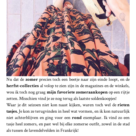
Nu dat de
zomer
precies toch een beetje naar zijn einde loopt, en de
herfst-collecties
al volop te zien zijn in de magazines en de winkels,
wou ik toch nog graag
mijn favoriete zomeraankopen
op een rijtje
zetten. Misschien vind je ze nog terug als laatste soldenkoopjes!
Waar je dit seizoen niet kon naast kijken, waren toch wel de
rieten
tasjes.
Je kon ze terugvinden in heel wat vormen, en ik kon natuurlijk
niet achterblijven en ging voor een
rond
exemplaar. Ik vind zo een
tasje heel zomers, en past wel bij elke zomerse outfit, zowel in de stad
als tussen de lavendelvelden in Frankrijk!