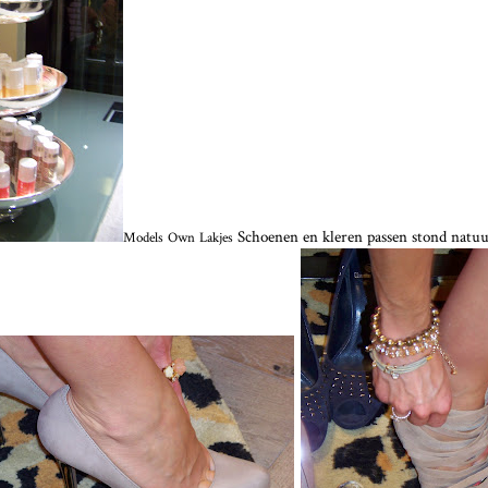
Schoenen en kleren passen stond natuur
Models Own Lakjes