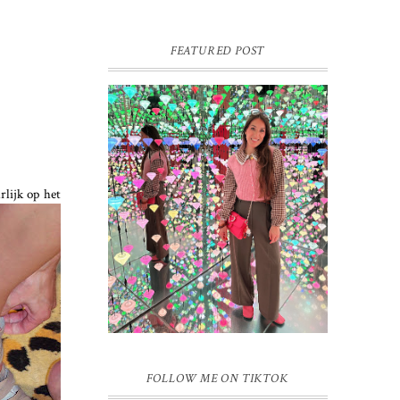
FEATURED POST
16 JAAR SPRINKLES ON A
CUPCAKE
lijk op het
Vandaag is het weer zo’n moment waarop
ik even bewust op de pauzeknop duw, want
Sprinkles on a Cupcake bestaat 16 jaar.
Zestien. Dat blijft ...
FOLLOW ME ON TIKTOK