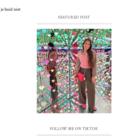
 je huid niet
FEATURED POST
16 JAAR SPRINKLES ON A
CUPCAKE
Vandaag is het weer zo’n moment waarop
ik even bewust op de pauzeknop duw, want
Sprinkles on a Cupcake bestaat 16 jaar.
Zestien. Dat blijft ...
FOLLOW ME ON TIKTOK