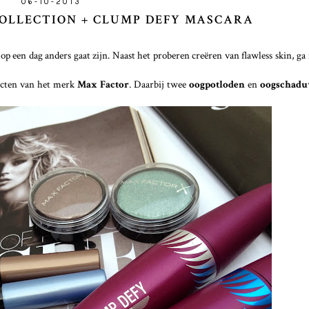
06-10-2013
COLLECTION + CLUMP DEFY MASCARA
p een dag anders gaat zijn. Naast het proberen creëren van flawless skin, ga i
ucten van het merk
Max Factor
. Daarbij twee
oogpotloden
en
oogschad