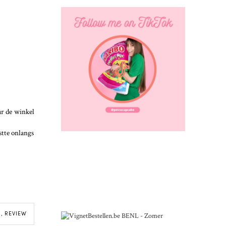
ar de winkel
stte onlangs
R
,
REVIEW