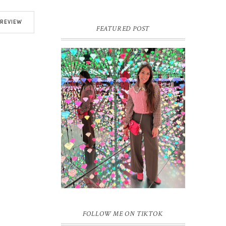
REVIEW
FEATURED POST
16 JAAR SPRINKLES ON A
CUPCAKE
Vandaag is het weer zo’n moment waarop
ik even bewust op de pauzeknop duw, want
Sprinkles on a Cupcake bestaat 16 jaar.
Zestien. Dat blijft ...
FOLLOW ME ON TIKTOK