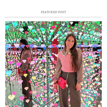
FEATURED POST
16 JAAR SPRINKLES ON A CUPCAKE
Vandaag is het weer zo’n moment waarop ik even bewust op de
pauzeknop duw, want Sprinkles on a Cupcake bestaat 16 jaar. Zestien.
Dat blijft ...