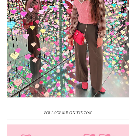
16 JAAR SPRINKLES ON A CUPCAKE
Vandaag is het weer zo’n moment waarop ik even bewust op de
pauzeknop duw, want Sprinkles on a Cupcake bestaat 16 jaar. Zestien.
Dat blijft ...
FOLLOW ME ON TIKTOK