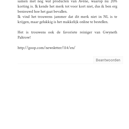
samen met nog wat producten van Avène, waarop nu 20%
korting is. Ik kende het merk tot voor kort niet, dus ik ben erg
benieuwd hoe het gaat bevallen.
Ik vind het trouwens jammer dat dit merk niet in NL is te
krijgen, maar gelukkig is het makkelijk online te bestellen.
Het is trouwens ook de favoriete reiniger van Gwyneth
Paltrow!
http://goop.com/newsletter/114/en/
Beantwoorden