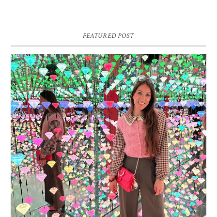
FEATURED POST
16 JAAR SPRINKLES ON A CUPCAKE
Vandaag is het weer zo’n moment waarop ik even bewust op de
pauzeknop duw, want Sprinkles on a Cupcake bestaat 16 jaar. Zestien.
Dat blijft ...