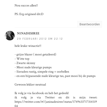
Nou succes allen!!
PS: Erg origineel dit:D
Beantwoorden
NINADESIREE
29 FEBRUARI 2012 OM 22:12
hele leuke winactie!!
- grijze blazer ( mooi getaileerd)
- Witte top
- Zwarte skinny
- Mooi nude kleurige pumps
- Sieraden rustig, simpele ring + oorbellen
- en een bijpassende nude kleurige tas, past mooi bij de pumps
Gewoon lekker neutraal
Ik volg je via facebook en heb het gedeeld
ik volg je via Twitter en dit is mijn tweet:
https://twitter.com/#!/janinadesiree/status/1749633717314519
04