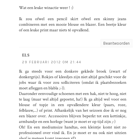
Wat een leuke winactie weer ! :)
Ik zou ofwel een pencil skirt ofwel een skinny jeans
combineren met een mooie blouse en blazer. Een beetje kleur
of een leuke print maar niets té opvallend.
Beantwoorden
ELS
29 FEBRUARI 2012 OM 21:44
Ik ga steeds voor een donkere geklede broek (zwart of
donkergrijs). Rokjes of kleedjes zijn niet altijd geschikt voor de
jobs waar ik voor zou solliciteren (omdat ik plaatsbezoeken
moet afleggen en blabla ;-)).
Daaronder eenvoudige schoenen met een hak, niet te hoog, niet
te laag (maar wel altijd gepoetst, ha!) Ik ga altijd wel voor een
blouse of topje in een opvallendere kleur (paars, roze,
felblauw,...) of print. Afhankelijk van het seizoen doe ik er nog
een blazer over. Accessoires blijven beperkt tot een kettinkje,
armbandje en een horloge (want je moet er op tijd zijn ;-)
Oh! En een mediumsize handtas, een kleintje komt niet zo
professioneel over vind ik. En je moet er nu ook niet uitzien
alsof je meteen komt inwonen xD