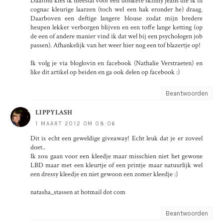
Daarom kies ik meestal voor een donkere skinny jeans die ik in
cognac kleurige laarzen (toch wel een hak eronder he) draag.
Daarboven een deftige langere blouse zodat mijn bredere
heupen lekker verborgen blijven en een toffe lange ketting (op
de een of andere manier vind ik dat wel bij een psychologen job
passen). Afhankelijk van het weer hier nog een tof blazertje op!
Ik volg je via bloglovin en facebook (Nathalie Verstraeten) en
like dit artikel op beiden en ga ook delen op facebook :)
Beantwoorden
LIPPYLASH
1 MAART 2012 OM 08:06
Dit is echt een geweldige giveaway! Echt leuk dat je er zoveel
doet..
Ik zou gaan voor een kleedje maar misschien niet het gewone
LBD maar met een kleurtje of een printje maar natuurlijk wel
een dressy kleedje en niet gewoon een zomer kleedje :)
natasha_stassen at hotmail dot com
Beantwoorden