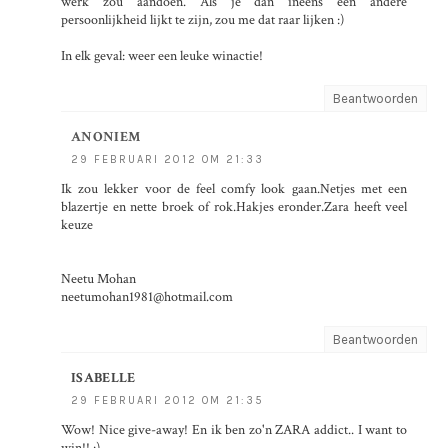
werk zou aandoen. Als je dan ineens een andere
persoonlijkheid lijkt te zijn, zou me dat raar lijken :)
In elk geval: weer een leuke winactie!
Beantwoorden
ANONIEM
29 FEBRUARI 2012 OM 21:33
Ik zou lekker voor de feel comfy look gaan.Netjes met een
blazertje en nette broek of rok.Hakjes eronder.Zara heeft veel
keuze
Neetu Mohan
neetumohan1981@hotmail.com
Beantwoorden
ISABELLE
29 FEBRUARI 2012 OM 21:35
Wow! Nice give-away! En ik ben zo'n ZARA addict.. I want to
win!! :)