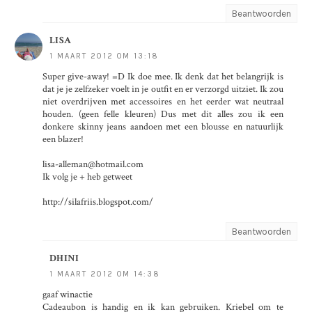
Beantwoorden
LISA
1 MAART 2012 OM 13:18
Super give-away! =D Ik doe mee. Ik denk dat het belangrijk is
dat je je zelfzeker voelt in je outfit en er verzorgd uitziet. Ik zou
niet overdrijven met accessoires en het eerder wat neutraal
houden. (geen felle kleuren) Dus met dit alles zou ik een
donkere skinny jeans aandoen met een blousse en natuurlijk
een blazer!
lisa-alleman@hotmail.com
Ik volg je + heb getweet
http://silafriis.blogspot.com/
Beantwoorden
DHINI
1 MAART 2012 OM 14:38
gaaf winactie
Cadeaubon is handig en ik kan gebruiken. Kriebel om te