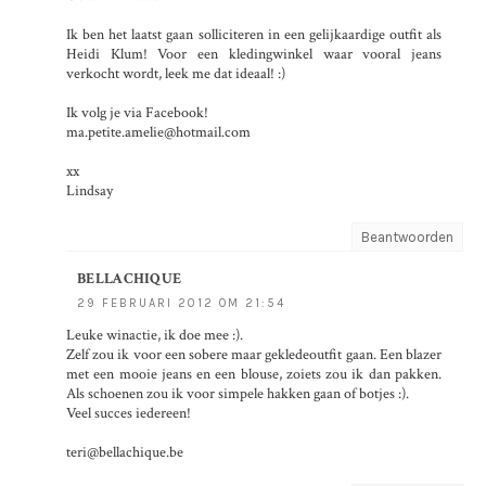
Ik ben het laatst gaan solliciteren in een gelijkaardige outfit als
Heidi Klum! Voor een kledingwinkel waar vooral jeans
verkocht wordt, leek me dat ideaal! :)
Ik volg je via Facebook!
ma.petite.amelie@hotmail.com
xx
Lindsay
Beantwoorden
BELLACHIQUE
29 FEBRUARI 2012 OM 21:54
Leuke winactie, ik doe mee :).
Zelf zou ik voor een sobere maar gekledeoutfit gaan. Een blazer
met een mooie jeans en een blouse, zoiets zou ik dan pakken.
Als schoenen zou ik voor simpele hakken gaan of botjes :).
Veel succes iedereen!
teri@bellachique.be