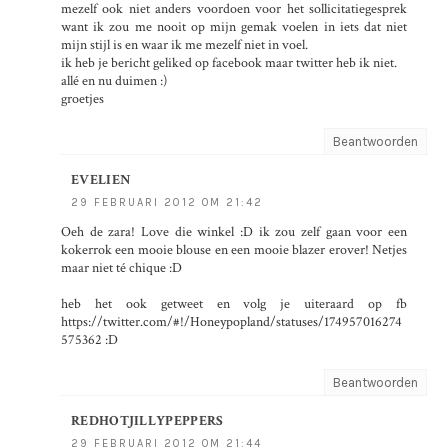
mezelf ook niet anders voordoen voor het sollicitatiegesprek
want ik zou me nooit op mijn gemak voelen in iets dat niet
mijn stijl is en waar ik me mezelf niet in voel.
ik heb je bericht geliked op facebook maar twitter heb ik niet.
allé en nu duimen :)
groetjes
Beantwoorden
EVELIEN
29 FEBRUARI 2012 OM 21:42
Oeh de zara! Love die winkel :D ik zou zelf gaan voor een
kokerrok een mooie blouse en een mooie blazer erover! Netjes
maar niet té chique :D
heb het ook getweet en volg je uiteraard op fb
https://twitter.com/#!/Honeypopland/statuses/174957016274
575362 :D
Beantwoorden
REDHOTJILLYPEPPERS
29 FEBRUARI 2012 OM 21:44