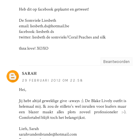
Heb dit op facebook geplaatst en getweet!
De Somviele Liesbeth
email: liesbeth.ds@hotmail.be
facebook: liesbeth ds
twitter: liesbeth de somviele/Coral Peaches and silk
thnx love! XOXO
Beantwoorden
SARAH
29 FEBRUARI 2012 OM 22:58
Hei,
Jij hebt altijd geweldige give -aways :). De Blake Lively outfit is
helemaal mij. Ik zou de stilleto's wel inruilen voor loafers maar
een blazer maakt alles plots zoveel professioneler :-).
Comfortabel blijft toch het belangrijkst.
Liefs, Sarah
sarahvandenbrande@hotmail.com