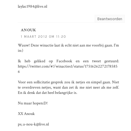
laylac1984@live.nl
Beantwoorden
ANOUK
1 MAART 2012 OM 11:20
Wauw! Deze winactie laat ik echt niet aan me voorbij gaan. I'm
in:)
Ik heb geliked op Facebook en een tweet gestuurd:
https://twitter.com/#!/winacties1/status/17516262272178585
6
Voor een sollicitatie gesprek zou ik netjes en simpel gaan. Niet
te overdreven netjes, want dan zet ik me niet neer als me zelf.
En ik denk dat dat heel belangrijke is.
Nu maar hopen:D!
XX Anouk
ps; a-nou-k@live.nl