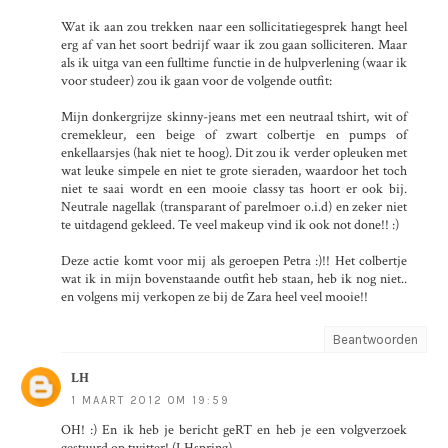
Wat ik aan zou trekken naar een sollicitatiegesprek hangt heel
erg af van het soort bedrijf waar ik zou gaan solliciteren. Maar
als ik uitga van een fulltime functie in de hulpverlening (waar ik
voor studeer) zou ik gaan voor de volgende outfit:
Mijn donkergrijze skinny-jeans met een neutraal tshirt, wit of
cremekleur, een beige of zwart colbertje en pumps of
enkellaarsjes (hak niet te hoog). Dit zou ik verder opleuken met
wat leuke simpele en niet te grote sieraden, waardoor het toch
niet te saai wordt en een mooie classy tas hoort er ook bij.
Neutrale nagellak (transparant of parelmoer o.i.d) en zeker niet
te uitdagend gekleed. Te veel makeup vind ik ook not done!! :)
Deze actie komt voor mij als geroepen Petra :)!! Het colbertje
wat ik in mijn bovenstaande outfit heb staan, heb ik nog niet..
en volgens mij verkopen ze bij de Zara heel veel mooie!!
Beantwoorden
LH
1 MAART 2012 OM 19:59
OH! :) En ik heb je bericht geRT en heb je een volgverzoek
gestuurd op twitter! (LHspring)