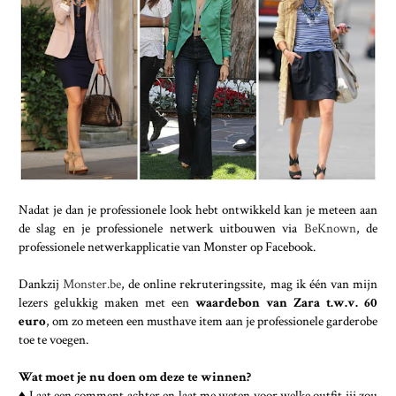
Nadat je dan je professionele look hebt ontwikkeld kan je meteen aan
de slag en je professionele netwerk uitbouwen via
BeKnown
, de
professionele netwerkapplicatie van Monster op Facebook.
Dankzij
Monster.be
, de online rekruteringssite, mag ik één van mijn
lezers gelukkig maken met een
waardebon van Zara t.w.v. 60
euro
, om zo meteen een musthave item aan je professionele garderobe
toe te voegen.
Wat moet je nu doen om deze te winnen?
♦ Laat een comment achter en laat me weten voor welke outfit jij zou