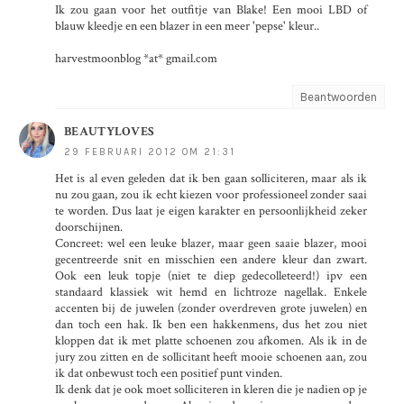
Ik zou gaan voor het outfitje van Blake! Een mooi LBD of
blauw kleedje en een blazer in een meer 'pepse' kleur..
harvestmoonblog *at* gmail.com
Beantwoorden
BEAUTYLOVES
29 FEBRUARI 2012 OM 21:31
Het is al even geleden dat ik ben gaan solliciteren, maar als ik
nu zou gaan, zou ik echt kiezen voor professioneel zonder saai
te worden. Dus laat je eigen karakter en persoonlijkheid zeker
doorschijnen.
Concreet: wel een leuke blazer, maar geen saaie blazer, mooi
gecentreerde snit en misschien een andere kleur dan zwart.
Ook een leuk topje (niet te diep gedecolleteerd!) ipv een
standaard klassiek wit hemd en lichtroze nagellak. Enkele
accenten bij de juwelen (zonder overdreven grote juwelen) en
dan toch een hak. Ik ben een hakkenmens, dus het zou niet
kloppen dat ik met platte schoenen zou afkomen. Als ik in de
jury zou zitten en de sollicitant heeft mooie schoenen aan, zou
ik dat onbewust toch een positief punt vinden.
Ik denk dat je ook moet solliciteren in kleren die je nadien op je