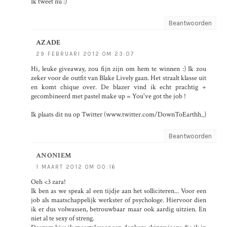
Ik tweet nu :)
Beantwoorden
AZADE
29 FEBRUARI 2012 OM 23:07
Hi, leuke giveaway, zou fijn zijn om hem te winnen :) Ik zou
zeker voor de outfit van Blake Lively gaan. Het straalt klasse uit
en komt chique over. De blazer vind ik echt prachtig +
gecombineerd met pastel make up = You've got the job !
Ik plaats dit nu op Twitter (www.twitter.com/DownToEarthh_)
Beantwoorden
ANONIEM
1 MAART 2012 OM 00:16
Oeh <3 zara!
Ik ben as we speak al een tijdje aan het solliciteren... Voor een
job als maatschappelijk werkster of psychologe. Hiervoor dien
ik er dus volwassen, betrouwbaar maar ook aardig uitzien. En
niet al te sexy of streng.