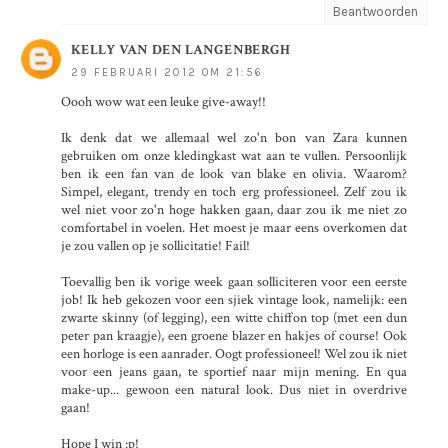
Beantwoorden
KELLY VAN DEN LANGENBERGH
29 FEBRUARI 2012 OM 21:56
Oooh wow wat een leuke give-away!!
Ik denk dat we allemaal wel zo'n bon van Zara kunnen
gebruiken om onze kledingkast wat aan te vullen. Persoonlijk
ben ik een fan van de look van blake en olivia. Waarom?
Simpel, elegant, trendy en toch erg professioneel. Zelf zou ik
wel niet voor zo'n hoge hakken gaan, daar zou ik me niet zo
comfortabel in voelen. Het moest je maar eens overkomen dat
je zou vallen op je sollicitatie! Fail!
Toevallig ben ik vorige week gaan solliciteren voor een eerste
job! Ik heb gekozen voor een sjiek vintage look, namelijk: een
zwarte skinny (of legging), een witte chiffon top (met een dun
peter pan kraagje), een groene blazer en hakjes of course! Ook
een horloge is een aanrader. Oogt professioneel! Wel zou ik niet
voor een jeans gaan, te sportief naar mijn mening. En qua
make-up... gewoon een natural look. Dus niet in overdrive
gaan!
Hope I win :p!