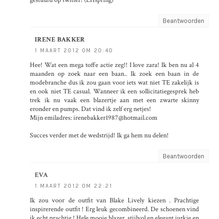
Beantwoorden
IRENE BAKKER
1 MAART 2012 OM 20:40
Hee! Wat een mega toffe actie zeg!! I love zara! Ik ben nu al 4
maanden op zoek naar een baan.. Ik zoek een baan in de
modebranche dus ik zou gaan voor iets wat niet TE zakelijk is
en ook niet TE casual. Wanneer ik een sollicitatiegesprek heb
trek ik nu vaak een blazertje aan met een zwarte skinny
eronder en pumps. Dat vind ik zelf erg netjes!
Mijn emiladres: irenebakker1987@hotmail.com
Succes verder met de wedstrijd! Ik ga hem nu delen!
Beantwoorden
EVA
1 MAART 2012 OM 22:21
Ik zou voor de outfit van Blake Lively kiezen . Prachtige
inspirerende outfit ! Erg leuk gecombineerd. De schoenen vind
ik echt prachtig ! Hele mooie blazer, stijlvol en elegant jurkje en