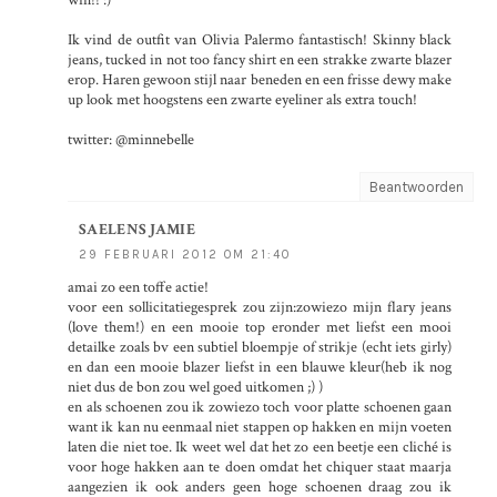
Ik vind de outfit van Olivia Palermo fantastisch! Skinny black
jeans, tucked in not too fancy shirt en een strakke zwarte blazer
erop. Haren gewoon stijl naar beneden en een frisse dewy make
up look met hoogstens een zwarte eyeliner als extra touch!
twitter: @minnebelle
Beantwoorden
SAELENS JAMIE
29 FEBRUARI 2012 OM 21:40
amai zo een toffe actie!
voor een sollicitatiegesprek zou zijn:zowiezo mijn flary jeans
(love them!) en een mooie top eronder met liefst een mooi
detailke zoals bv een subtiel bloempje of strikje (echt iets girly)
en dan een mooie blazer liefst in een blauwe kleur(heb ik nog
niet dus de bon zou wel goed uitkomen ;) )
en als schoenen zou ik zowiezo toch voor platte schoenen gaan
want ik kan nu eenmaal niet stappen op hakken en mijn voeten
laten die niet toe. Ik weet wel dat het zo een beetje een cliché is
voor hoge hakken aan te doen omdat het chiquer staat maarja
aangezien ik ook anders geen hoge schoenen draag zou ik