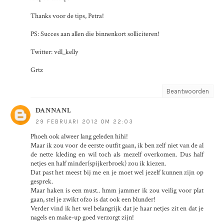
Thanks voor de tips, Petra!
PS: Succes aan allen die binnenkort solliciteren!
Twitter: vdl_kelly
Grtz
Beantwoorden
DANNANL
29 FEBRUARI 2012 OM 22:03
Phoeh ook alweer lang geleden hihi!
Maar ik zou voor de eerste outfit gaan, ik ben zelf niet van de al
de nette kleding en wil toch als mezelf overkomen. Dus half
netjes en half minder(spijkerbroek) zou ik kiezen.
Dat past het meest bij me en je moet wel jezelf kunnen zijn op
gesprek.
Maar haken is een must.. hmm jammer ik zou veilig voor plat
gaan, stel je zwikt ofzo is dat ook een blunder!
Verder vind ik het wel belangrijk dat je haar netjes zit en dat je
nagels en make-up goed verzorgt zijn!