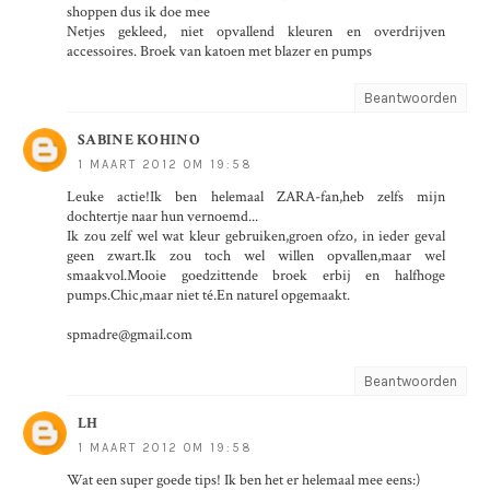
shoppen dus ik doe mee
Netjes gekleed, niet opvallend kleuren en overdrijven
accessoires. Broek van katoen met blazer en pumps
Beantwoorden
SABINE KOHINO
1 MAART 2012 OM 19:58
Leuke actie!Ik ben helemaal ZARA-fan,heb zelfs mijn
dochtertje naar hun vernoemd...
Ik zou zelf wel wat kleur gebruiken,groen ofzo, in ieder geval
geen zwart.Ik zou toch wel willen opvallen,maar wel
smaakvol.Mooie goedzittende broek erbij en halfhoge
pumps.Chic,maar niet té.En naturel opgemaakt.
spmadre@gmail.com
Beantwoorden
LH
1 MAART 2012 OM 19:58
Wat een super goede tips! Ik ben het er helemaal mee eens:)