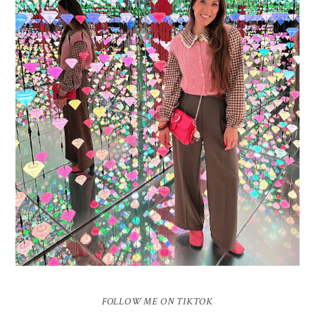
16 JAAR SPRINKLES ON A CUPCAKE
Vandaag is het weer zo’n moment waarop ik even bewust op de
pauzeknop duw, want Sprinkles on a Cupcake bestaat 16 jaar. Zestien.
Dat blijft ...
FOLLOW ME ON TIKTOK