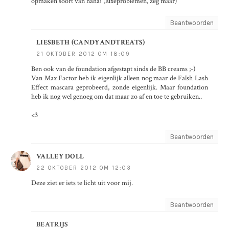
opmaken soort van haha! (luxeproblemen, zeg maar)
Beantwoorden
LIESBETH (CANDYANDTREATS)
21 OKTOBER 2012 OM 18:09
Ben ook van de foundation afgestapt sinds de BB creams ;-)
Van Max Factor heb ik eigenlijk alleen nog maar de Falsh Lash
Effect mascara geprobeerd, zonde eigenlijk. Maar foundation
heb ik nog wel genoeg om dat maar zo af en toe te gebruiken..
<3
Beantwoorden
VALLEY DOLL
22 OKTOBER 2012 OM 12:03
Deze ziet er iets te licht uit voor mij.
Beantwoorden
BEATRIJS