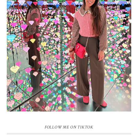
16 JAAR SPRINKLES ON A CUPCAKE
Vandaag is het weer zo’n moment waarop ik even bewust op de
pauzeknop duw, want Sprinkles on a Cupcake bestaat 16 jaar. Zestien.
Dat blijft ...
FOLLOW ME ON TIKTOK